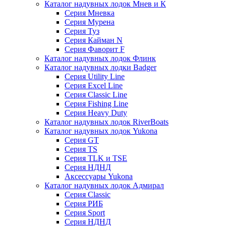
Каталог надувных лодок Мнев и К
Серия Мневка
Серия Мурена
Серия Туз
Серия Кайман N
Серия Фаворит F
Каталог надувных лодок Флинк
Каталог надувных лодки Badger
Серия Utility Line
Серия Excel Line
Серия Classic Line
Серия Fishing Line
Серия Heavy Duty
Каталог надувных лодок RiverBoats
Каталог надувных лодок Yukona
Серия GT
Серия TS
Серия TLK и TSE
Серия НДНД
Аксессуары Yukona
Каталог надувных лодок Адмирал
Серия Classic
Серия РИБ
Серия Sport
Серия НДНД