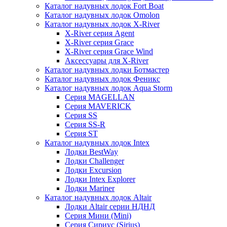
Каталог надувных лодок Fort Boat
Каталог надувных лодок Omolon
Каталог надувных лодок X-River
X-River серия Agent
X-River серия Grace
X-River серия Grace Wind
Аксессуары для X-River
Каталог надувных лодки Ботмастер
Каталог надувных лодок Феникc
Каталог надувных лодок Aqua Storm
Серия MAGELLAN
Серия MAVERICK
Серия SS
Серия SS-R
Серия ST
Каталог надувных лодок Intex
Лодки BestWay
Лодки Challenger
Лодки Excursion
Лодки Intex Explorer
Лодки Mariner
Каталог надувных лодок Altair
Лодки Altair серии НДНД
Серия Мини (Mini)
Серия Сириус (Sirius)