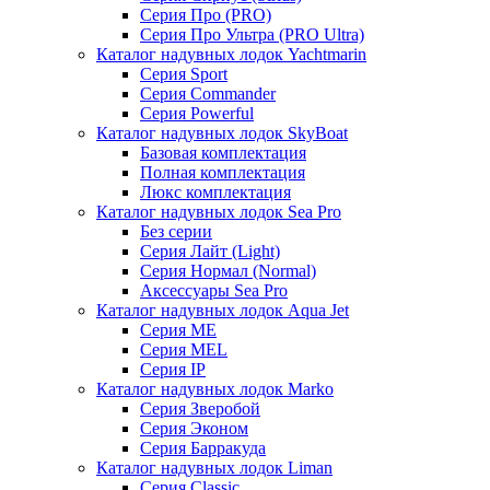
Серия Про (PRO)
Серия Про Ультра (PRO Ultra)
Каталог надувных лодок Yachtmarin
Серия Sport
Серия Commander
Серия Powerful
Каталог надувных лодок SkyBoat
Базовая комплектация
Полная комплектация
Люкс комплектация
Каталог надувных лодок Sea Pro
Без серии
Серия Лайт (Light)
Серия Нормал (Normal)
Аксессуары Sea Pro
Каталог надувных лодок Aqua Jet
Серия ME
Серия MEL
Серия IP
Каталог надувных лодок Marko
Серия Зверобой
Серия Эконом
Серия Барракуда
Каталог надувных лодок Liman
Серия Classic