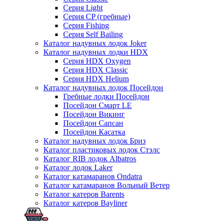
Серия Light
Серия CP (гребные)
Серия Fishing
Серия Self Bailing
Каталог надувных лодок Joker
Каталог надувных лодки HDX
Серия HDX Oxygen
Серия HDX Classic
Серия HDX Helium
Каталог надувных лодок Посейдон
Гребные лодки Посейдон
Посейдон Смарт LE
Посейдон Викинг
Посейдон Сапсан
Посейдон Касатка
Каталог надувных лодок Бриз
Каталог пластиковых лодок Стэлс
Каталог RIB лодок Albatros
Каталог лодок Laker
Каталог катамаранов Ondatra
Каталог катамаранов Вольный Ветер
Каталог катеров Barents
Каталог катеров Bayliner