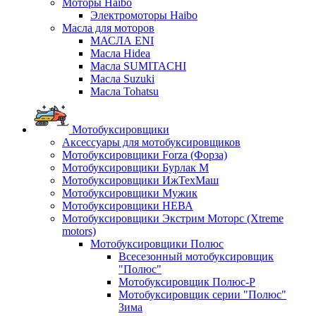
Моторы Haibo
Электромоторы Haibo
Масла для моторов
МАСЛА ENI
Масла Hidea
Масла SUMITACHI
Масла Suzuki
Масла Tohatsu
Мотобуксировщики
Аксессуары для мотобуксировщиков
Мотобуксировщики Forza (Форза)
Мотобуксировщики Бурлак М
Мотобуксировщики ИжТехМаш
Мотобуксировщики Мужик
Мотобуксировщики НЕВА
Мотобуксировщики Экстрим Моторс (Xtreme
motors)
Мотобуксировщики Полюс
Всесезонный мотобуксировщик
"Полюс"
Мотобуксировщик Полюс-Р
Мотобуксировщик серии "Полюс"
Зима