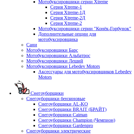
Мотобуксировщики серии Xtreme
Серия Xtreme-1
Серия Xtreme-1Д
Серия Xtreme-2Д
Серия Xtreme-2
Мотобуксировщики серии "Конёк-Горбунок"
Дополнительные опции для
мотобуксировщика
Сани
Мотобуксировщики Барс
Мотобуксировщики Альбатрос
Мотобуксировщики Леший
Мотобуксировщики Lebedev Motors
Аксессуары для мотобуксировщиков Lebedev
Motors
Снегоуборщики
Снегоуборщики бензиновые
Снегоуборщики AL-KO
Снегоуборщики BRAIT (БРАЙТ)
Снегоуборщики Caiman
Снегоуборщики Champion (Чемпион)
Снегоуборщики Gardenpro
Снегоуборщики электрические