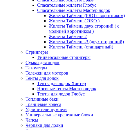
Спасательные жилеты Глобус
Спасательные жилеты Мастер лодок
Жилеты Таймень (PRO c воротником)
Жилеты Таймень ( ЭКО )
Жилеты Таймень двух стороний ( с
молнией воротником )
Жилеты Таймень 2
Жилеты Таймень -3 (двух.сторонний)
Жилеты Таймень (стандартный)
Стрингеры
Универсальные стрингеры
Сумки для лодок
Тахометры
Тележки для моторов
Тенты для лодок
Тенты для лодок Хантер
Носовые тенты Мастер лодок
Тенты для лодок Глобус
Топливные баки
Транцевые колеса
Удлинители румпеля
Универсальные крепежные блоки
Чапсы
Черпаки для лодки