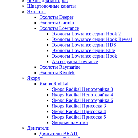
Чехлы для моторов
Швартовочные канаты
Эхолоты
Эхолоты Deeper
Эхолоты Garmin
Эхолоты Lowrance
Эхолоты Lowrance серии Hook 2
Эхолоты Lowrance серии Hook Reveal
Эхолоты Lowrance серии HDS
Эхолоты Lowrance серии Elite
Эхолоты Lowrance серии Hook
Аксессуары Lowrance
Эхолоты Raymarine
Эхолоты Rivotek
Якоря
Якоря Radikal
Якоря Radikal Непотеряйка 3
Якоря Radikal Непотеряйка 4
Якоря Radikal Непотеряйка 6
Якоря Radikal Присоска 3
Якоря Radikal Присоска 4
Якоря Radikal Присоска 5
Якорная намотка
Двигатели
Двигатели BRAIT