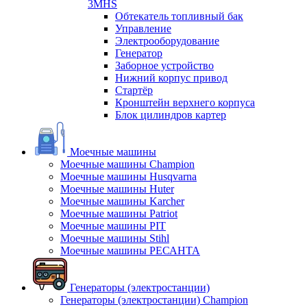
3MHS
Обтекатель топливный бак
Управление
Электрооборудование
Генератор
Заборное устройство
Нижний корпус привод
Стартёр
Кронштейн верхнего корпуса
Блок цилиндров картер
Моечные машины
Моечные машины Champion
Моечные машины Husqvarna
Моечные машины Huter
Моечные машины Karcher
Моечные машины Patriot
Моечные машины PIT
Моечные машины Stihl
Моечные машины РЕСАНТА
Генераторы (электростанции)
Генераторы (электростанции) Champion