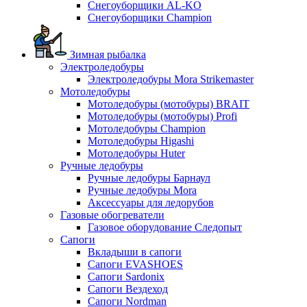
Снегоуборщики AL-KO
Снегоуборщики Champion
Зимная рыбалка
Электроледобуры
Электроледобуры Mora Strikemaster
Мотоледобуры
Мотоледобуры (мотобуры) BRAIT
Мотоледобуры (мотобуры) Profi
Мотоледобуры Champion
Мотоледобуры Higashi
Мотоледобуры Huter
Ручные ледобуры
Ручные ледобуры Барнаул
Ручные ледобуры Mora
Аксессуары для ледорубов
Газовые обогреватели
Газовое оборудование Следопыт
Сапоги
Вкладыши в сапоги
Сапоги EVASHOES
Сапоги Sardonix
Сапоги Вездеход
Сапоги Nordman