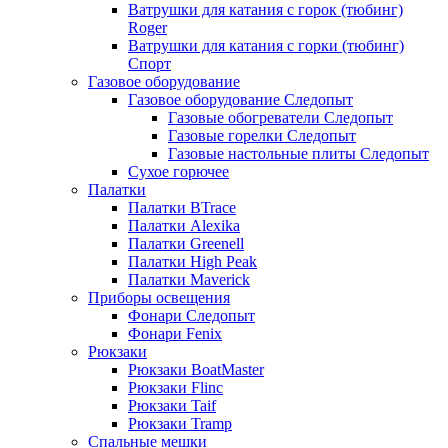
Ватрушки для катания с горок (тюбинг)
Roger
Ватрушки для катания с горки (тюбинг)
Спорт
Газовое оборудование
Газовое оборудование Следопыт
Газовые обогреватели Следопыт
Газовые горелки Следопыт
Газовые настольные плиты Следопыт
Сухое горючее
Палатки
Палатки BTrace
Палатки Alexika
Палатки Greenell
Палатки High Peak
Палатки Maverick
Приборы освещения
Фонари Следопыт
Фонари Fenix
Рюкзаки
Рюкзаки BoatMaster
Рюкзаки Flinc
Рюкзаки Taif
Рюкзаки Tramp
Спальные мешки