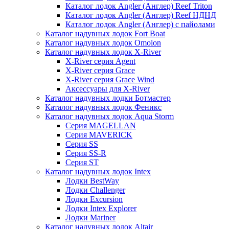
Каталог лодок Angler (Англер) Reef Triton
Каталог лодок Angler (Англер) Reef НДНД
Каталог лодок Angler (Англер) с пайолами
Каталог надувных лодок Fort Boat
Каталог надувных лодок Omolon
Каталог надувных лодок X-River
X-River серия Agent
X-River серия Grace
X-River серия Grace Wind
Аксессуары для X-River
Каталог надувных лодки Ботмастер
Каталог надувных лодок Феникc
Каталог надувных лодок Aqua Storm
Серия MAGELLAN
Серия MAVERICK
Серия SS
Серия SS-R
Серия ST
Каталог надувных лодок Intex
Лодки BestWay
Лодки Challenger
Лодки Excursion
Лодки Intex Explorer
Лодки Mariner
Каталог надувных лодок Altair