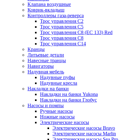
Клапана воздушные
Коврик-вкладыш
Контроллеры газа-реверса
Трос управления C2
Трос управления C5
Трос управления C8 (ЕС 133) Red
Трос управления C8
Трос управления C14
Кранцы
Литьевые детали
Навесные транцы
Навигаторы
Надувная мебель
Надувные пуфы
Надувные кресла
Накладки на банки
Накладки на банки Yukona
Накладки на банки Глобус
Насосы и помпы
Ручные насосы
Ножные насосы
Электрические насосы
Электрические насосы Bravo
Электрические насосы Marlin
Электрические насосы Sea Pro