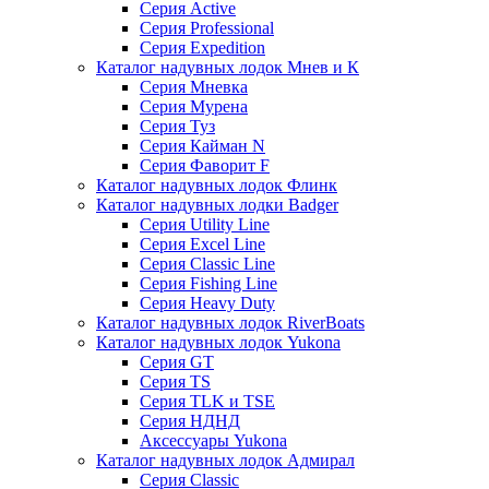
Серия Active
Серия Professional
Серия Expedition
Каталог надувных лодок Мнев и К
Серия Мневка
Серия Мурена
Серия Туз
Серия Кайман N
Серия Фаворит F
Каталог надувных лодок Флинк
Каталог надувных лодки Badger
Серия Utility Line
Серия Excel Line
Серия Classic Line
Серия Fishing Line
Серия Heavy Duty
Каталог надувных лодок RiverBoats
Каталог надувных лодок Yukona
Серия GT
Серия TS
Серия TLK и TSE
Серия НДНД
Аксессуары Yukona
Каталог надувных лодок Адмирал
Серия Classic