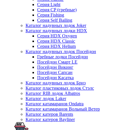
Серия Light
Серия CP (гребные)
Серия Fishing
Серия Self Bailing
Каталог надувных лодок Joker
Каталог надувных лодки HDX
Серия HDX Oxygen
Серия HDX Classic
Серия HDX Helium
Каталог надувных лодок Посейдон
Гребные лодки Посейдон
Посейдон Смарт LE
Посейдон Викинг
Посейдон Сапсан
Посейдон Касатка
Каталог надувных лодок Бриз
Каталог пластиковых лодок Стэлс
Каталог RIB лодок Albatros
Каталог лодок Laker
Каталог катамаранов Ondatra
Каталог катамаранов Вольный Ветер
Каталог катеров Barents
Каталог катеров Bayliner