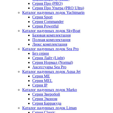
Серия Про (PRO)
Серия Про Ультра (PRO Ultra)
Каталог надувных лодок Yachtmarin
Серия Sport
Серия Commander
Серия Powerful
Каталог надувных лодок SkyBoat
Базовая комплектация
Полная комплектация
Люкс комплектация
Каталог надувных лодок Sea Pro
Без серии
Серия Лайт (Light)
Серия Нормал (Normal)
Аксессуары Sea Pro
Каталог надувных лодок Aqua Jet
Серия ME
Серия MEL
Серия IP
Каталог надувных лодок Marko
Серия Зверобой
Серия Эконом
Серия Барракуда
Каталог надувных лодок Liman
Серия Classic