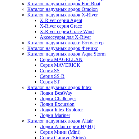
Каталог надувных лодок Fort Boat
Каталог надувных лодок Omolon
Каталог надувных лодок X-River
X-River серия Agent
X-River серия Grace
X-River серия Grace Wind
Аксессуары для X-River
Каталог надувных лодки Ботмастер
Каталог надувных лодок Феникc
Каталог надувных лодок Aqua Storm
Серия MAGELLAN
Серия MAVERICK
Серия SS
Серия SS-R
Серия ST
Каталог надувных лодок Intex
Лодки BestWay
Лодки Challenger
Лодки Excursion
Лодки Intex Explorer
Лодки Mariner
Каталог надувных лодок Altair
Лодки Altair серии НДНД
Серия Мини (Mini)
Серия Сириус (Sirius)