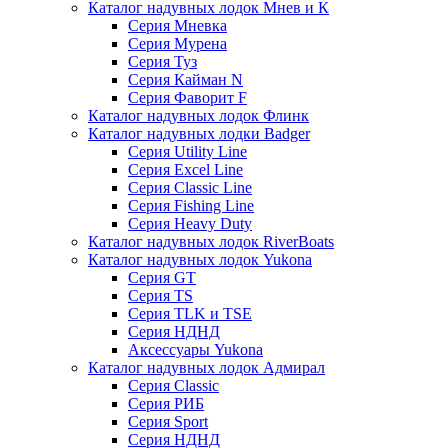
Каталог надувных лодок Мнев и К
Серия Мневка
Серия Мурена
Серия Туз
Серия Кайман N
Серия Фаворит F
Каталог надувных лодок Флинк
Каталог надувных лодки Badger
Серия Utility Line
Серия Excel Line
Серия Classic Line
Серия Fishing Line
Серия Heavy Duty
Каталог надувных лодок RiverBoats
Каталог надувных лодок Yukona
Серия GT
Серия TS
Серия TLK и TSE
Серия НДНД
Аксессуары Yukona
Каталог надувных лодок Адмирал
Серия Classic
Серия РИБ
Серия Sport
Серия НДНД